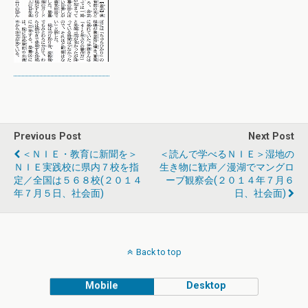
Previous Post
Next Post
＜ＮＩＥ・教育に新聞を＞
＜読んで学べるＮＩＥ＞湿地の
ＮＩＥ実践校に県内７校を指
生き物に歓声／漫湖でマングロ
定／全国は５６８校(２０１４
ーブ観察会(２０１４年７月６
年７月５日、社会面)
日、社会面)
Back to top
Mobile
Desktop