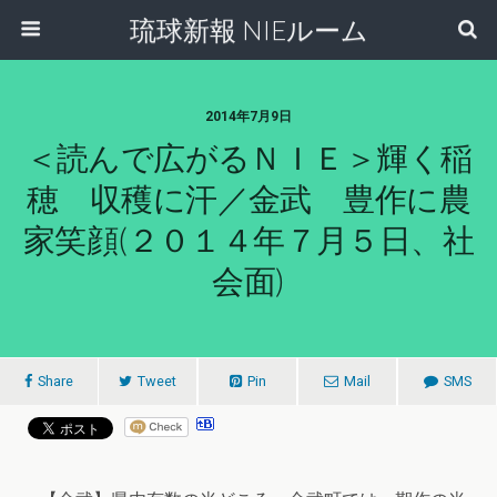
琉球新報 NIEルーム
2014年7月9日
＜読んで広がるＮＩＥ＞輝く稲
穂 収穫に汗／金武 豊作に農
家笑顔(２０１４年７月５日、社
会面)
Share
Tweet
Pin
Mail
SMS